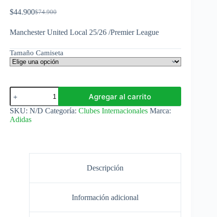
$
44.900
$
74.900
El
El
precio
precio
Manchester United Local 25/26 /Premier League
original
actual
era:
es:
$74.900.
$44.900.
Tamaño Camiseta
Manchester
Agregar al carrito
United
Camiseta
SKU:
N/D
Categoría:
Clubes Internacionales
Marca:
Local
Adidas
25/26
Adidas
cantidad
Descripción
Información adicional