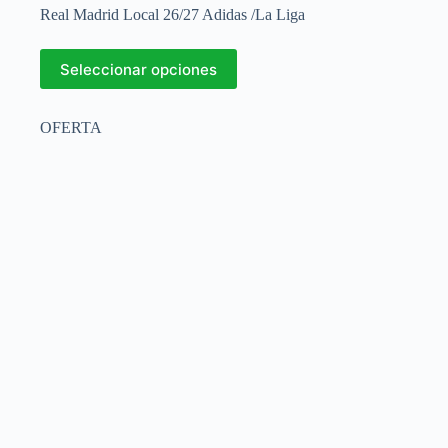
Real Madrid Local 26/27 Adidas /La Liga
Este
Seleccionar opciones
producto
tiene
múltiples
OFERTA
variantes.
Las
opciones
se
pueden
elegir
en
la
página
de
producto