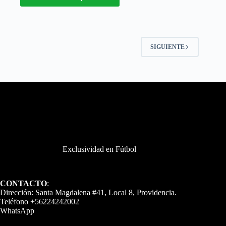
tiene
múltiples
variantes.
Las
opciones
SIGUIENTE
se
pueden
elegir
en
la
página
de
producto
Exclusividad en Fútbol
CONTACTO
:
Dirección: Santa Magdalena #41, Local 8, Providencia.
Teléfono +56224242002
WhatsApp