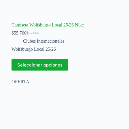
Camiseta Wolfsburgo Local 25/26 Nike
$
55.700
$
92.900
El
El
precio
precio
Clubes Internacionales
original
actual
Wolfsburgo Local 25/26
era:
es:
$92.900.
$55.700.
Este
Seleccionar opciones
producto
tiene
múltiples
OFERTA
variantes.
Las
opciones
se
pueden
elegir
en
la
página
de