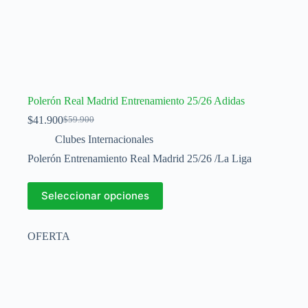
Polerón Real Madrid Entrenamiento 25/26 Adidas
$
41.900
$
59.900
El
El
precio
precio
Clubes Internacionales
original
actual
Polerón Entrenamiento Real Madrid 25/26 /La Liga
era:
es:
$59.900.
$41.900.
Este
Seleccionar opciones
producto
tiene
múltiples
OFERTA
variantes.
Las
opciones
se
pueden
elegir