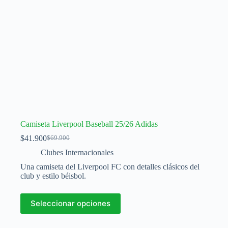
producto
Camiseta Liverpool Baseball 25/26 Adidas
$
41.900
$
69.900
El
El
precio
precio
Clubes Internacionales
original
actual
Una camiseta del Liverpool FC con detalles clásicos del
era:
es:
club y estilo béisbol.
$69.900.
$41.900.
Este
Seleccionar opciones
producto
tiene
múltiples