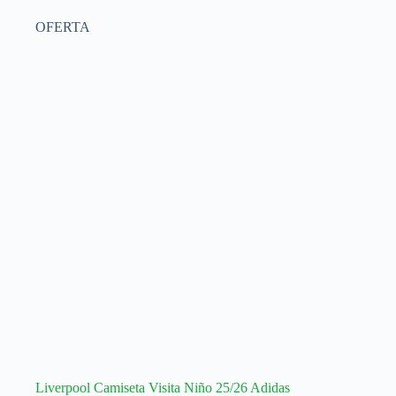
múltiples
OFERTA
variantes.
Las
opciones
se
pueden
elegir
en
la
página
de
producto
Liverpool Camiseta Visita Niño 25/26 Adidas