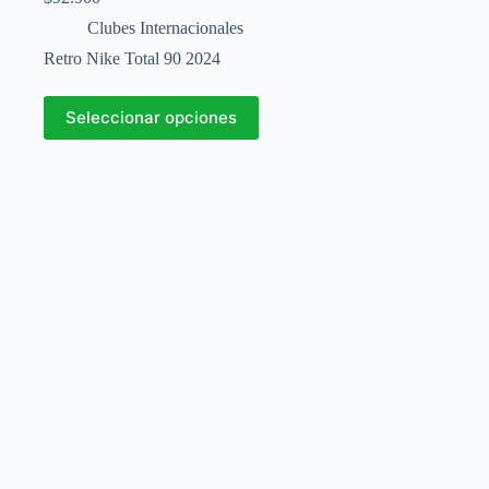
Clubes Internacionales
Retro Nike Total 90 2024
Este
Seleccionar opciones
producto
tiene
múltiples
variantes.
Las
opciones
se
pueden
elegir
en
la
página
de
producto