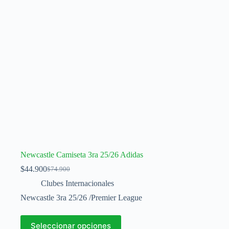
en
la
página
de
producto
Newcastle Camiseta 3ra 25/26 Adidas
$
44.900
$
74.900
El
El
precio
precio
Clubes Internacionales
original
actual
Newcastle 3ra 25/26 /Premier League
era:
es:
$74.900.
$44.900.
Este
Seleccionar opciones
producto