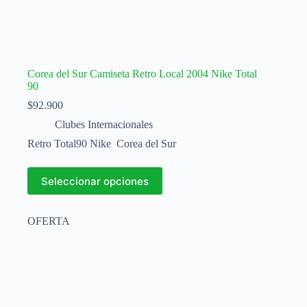
Corea del Sur Camiseta Retro Local 2004 Nike Total
90
$
92.900
Clubes Internacionales
Retro Total90 Nike Corea del Sur
Este
Seleccionar opciones
producto
tiene
múltiples
OFERTA
variantes.
Las
opciones
se
pueden
elegir
en