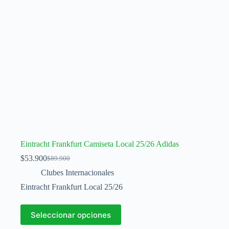
la
página
de
producto
Eintracht Frankfurt Camiseta Local 25/26 Adidas
$
53.900
$
89.900
El
El
precio
precio
Clubes Internacionales
original
actual
Eintracht Frankfurt Local 25/26
era:
es:
$89.900.
$53.900.
Este
Seleccionar opciones
producto
tiene