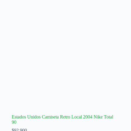
variantes.
Las
opciones
se
pueden
elegir
en
la
página
de
producto
Estados Unidos Camiseta Retro Local 2004 Nike Total
90
$
92.900