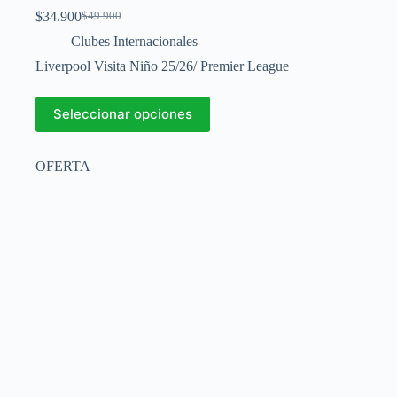
$
34.900
$
49.900
El
El
precio
precio
Clubes Internacionales
original
actual
Liverpool Visita Niño 25/26/ Premier League
era:
es:
$49.900.
$34.900.
Este
Seleccionar opciones
producto
tiene
múltiples
OFERTA
variantes.
Las
opciones
se
pueden
elegir
en
la
página
de
producto