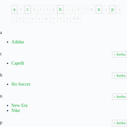
a
b
c
d
e
f
g
h
i
j
k
l
m
n
o
p
q
r
s
t
u
v
w
x
y
z
0-9
a
Adidas
c
↑ Arriba
Capelli
h
↑ Arriba
Ho Soccer
n
↑ Arriba
New Era
Nike
p
↑ Arriba