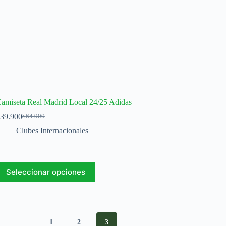
amiseta Real Madrid Local 24/25 Adidas
39.900
$
64.900
El
El
precio
precio
Clubes Internacionales
original
actual
era:
es:
$64.900.
$39.900.
ste
Seleccionar opciones
roducto
iene
últiples
ariantes.
as
pciones
1
2
3