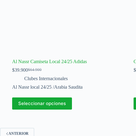
Al Nassr Camiseta Local 24/25 Adidas
C
$
39.900
$
$
64.900
El
El
precio
precio
Clubes Internacionales
original
actual
Al Nassr local 24/25 /Arabia Saudita
era:
es:
$64.900.
$39.900.
Este
E
Seleccionar opciones
producto
p
tiene
t
múltiples
m
variantes.
v
Las
L
opciones
o
ANTERIOR