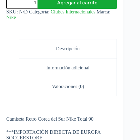
Agregar al carrito
del
Sur
SKU:
N/D
Categoría:
Clubes Internacionales
Marca:
Camiseta
Nike
Retro
Local
2004
Nike
Total
90
Descripción
cantidad
Información adicional
Valoraciones (0)
Camiseta Retro Corea del Sur Nike Total 90
***IMPORTACIÓN DIRECTA DE EUROPA
SOCCERSTORE