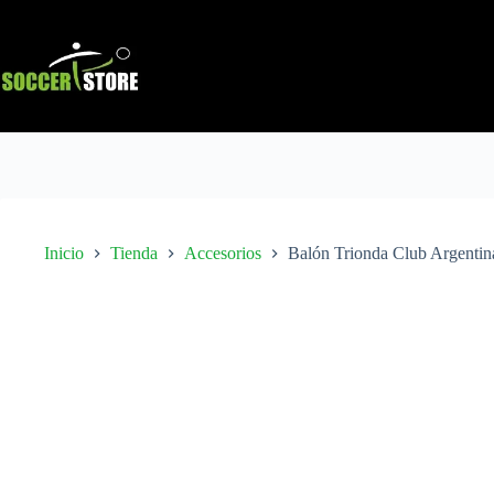
Saltar
al
contenido
Inicio
Tienda
Accesorios
Balón Trionda Club Argentin