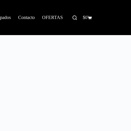
pados
Contacto
OFERTAS
$
0
Carrito
de
compra