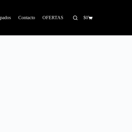
pados
Contacto
OFERTAS
$
0
Carrito
de
compra