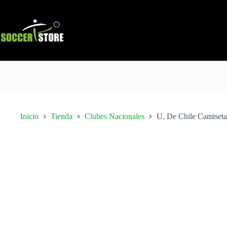
Saltar
al
contenido
Inicio
Tienda
Clubes Nacionales
U. De Chile Camiseta