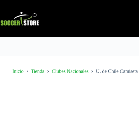
Saltar
al
contenido
Inicio
Tienda
Clubes Nacionales
U. de Chile Camiseta