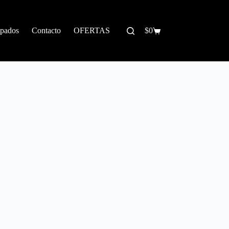
pados
Contacto
OFERTAS
$
0
Carrito
de
compra