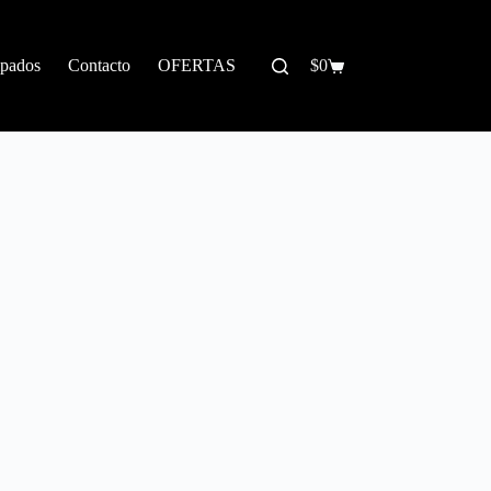
pados
Contacto
OFERTAS
$
0
Carrito
de
compra