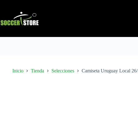
Saltar
al
contenido
Inicio
Tienda
Selecciones
Camiseta Uruguay Local 26