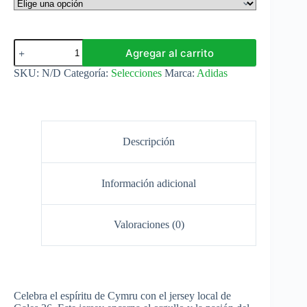
Selección
Agregar al carrito
Gales
Camiseta
SKU:
N/D
Categoría:
Selecciones
Marca:
Adidas
Local
26/27
Adidas
cantidad
Descripción
Información adicional
Valoraciones (0)
Celebra el espíritu de Cymru con el jersey local de