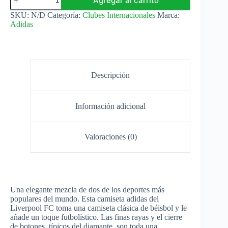
Agregar al carrito
Liverpool
Baseball
SKU:
N/D
Categoría:
Clubes Internacionales
Marca:
25/26
Adidas
Adidas
cantidad
Descripción
Información adicional
Valoraciones (0)
Una elegante mezcla de dos de los deportes más
populares del mundo. Esta camiseta adidas del
Liverpool FC toma una camiseta clásica de béisbol y le
añade un toque futbolístico. Las finas rayas y el cierre
de botones, típicos del diamante, son toda una