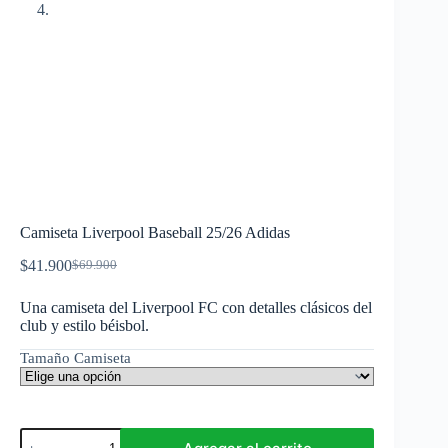
Camiseta Liverpool Baseball 25/26 Adidas
$
41.900
$
69.900
El
El
precio
precio
Una camiseta del Liverpool FC con detalles clásicos del
original
actual
club y estilo béisbol.
era:
es:
$69.900.
$41.900.
Tamaño Camiseta
Camiseta