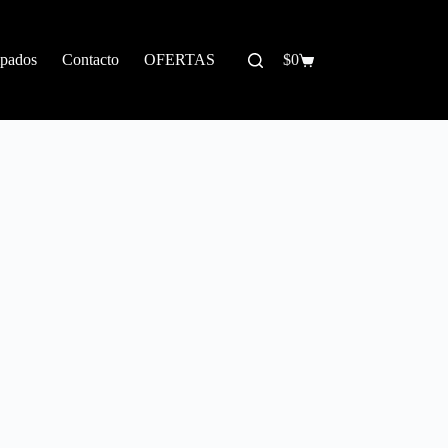
pados
Contacto
OFERTAS
$
0
Carrito
de
compra