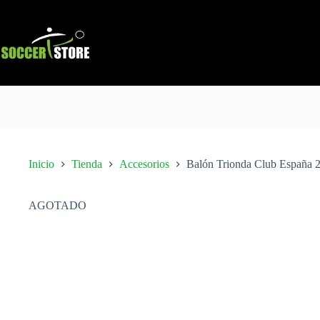
Saltar
al
contenido
Inicio
Tienda
Accesorios
Balón Trionda Club España 
AGOTADO